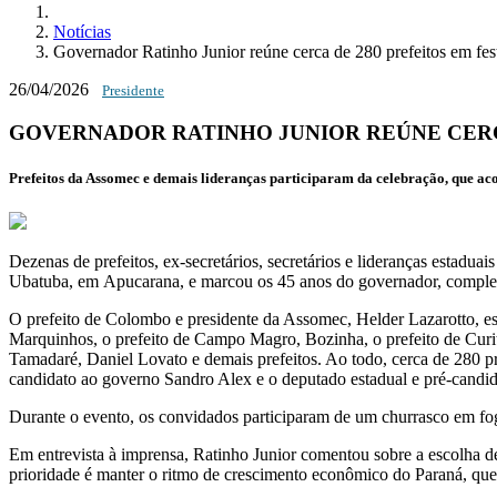
Notícias
Governador Ratinho Junior reúne cerca de 280 prefeitos em fest
26/04/2026
Presidente
GOVERNADOR RATINHO JUNIOR REÚNE CERCA
Prefeitos da Assomec e demais lideranças participaram da celebração, que a
Dezenas de prefeitos, ex-secretários, secretários e lideranças estadu
Ubatuba, em
Apucarana
, e marcou os 45 anos do governador, complet
O prefeito de Colombo e presidente da Assomec,
Helder Lazarotto
, e
Marquinhos, o prefeito de Campo Magro, Bozinha, o prefeito de Curit
Tamadaré, Daniel Lovato e demais prefeitos. Ao todo, cerca de 280 pr
candidato ao governo
Sandro Alex
e o deputado estadual e pré-cand
Durante o evento, os convidados participaram de um churrasco em fog
Em entrevista à imprensa, Ratinho Junior comentou sobre a escolha d
prioridade é manter o ritmo de crescimento econômico do Paraná, que