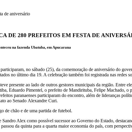
a de aniversário
 DE 280 PREFEITOS EM FESTA DE ANIVERSÁ
conteceu na fazenda Ubatuba, em Apucarana
ais participaram, no sábado (25), da comemoração de aniversário do gov
ados no último dia 19. A celebração também foi registrada nas redes so
steve presente ao lado de outros gestores municipais da região. Entre el
iba, Eduardo Pimentel, o prefeito de Mandirituba, Felipe Machado, o 
efeitos paranaenses participaram do encontro, além de lideranças polít
idato ao Senado
Alexandre Curi
.
o de chão e de uma partida de futebol.
e Sandro Alex como possível sucessor ao Governo do Estado, destacand
 passou da quinta para a quarta maior economia do país, com perspecti