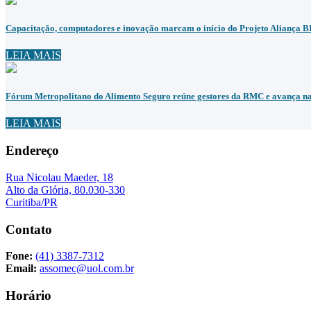
Capacitação, computadores e inovação marcam o início do Projeto Aliança 
LEIA MAIS
Fórum Metropolitano do Alimento Seguro reúne gestores da RMC e avança na 
LEIA MAIS
Endereço
Rua Nicolau Maeder, 18
Alto da Glória, 80.030-330
Curitiba/PR
Contato
Fone:
(41) 3387-7312
Email:
assomec@uol.com.br
Horário