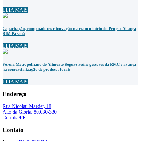
LEIA MAIS
Capacitação, computadores e inovação marcam o início do Projeto Aliança
BIM Paraná
LEIA MAIS
Fórum Metropolitano do Alimento Seguro reúne gestores da RMC e avança
na comercialização de produtos locais
LEIA MAIS
Endereço
Rua Nicolau Maeder, 18
Alto da Glória, 80.030-330
Curitiba/PR
Contato