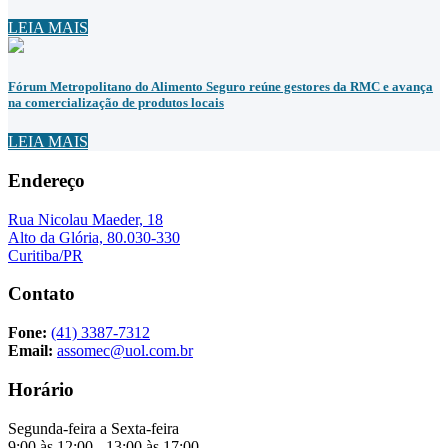
LEIA MAIS
Fórum Metropolitano do Alimento Seguro reúne gestores da RMC e avança
na comercialização de produtos locais
LEIA MAIS
Endereço
Rua Nicolau Maeder, 18
Alto da Glória, 80.030-330
Curitiba/PR
Contato
Fone:
(41) 3387-7312
Email:
assomec@uol.com.br
Horário
Segunda-feira a Sexta-feira
9:00 às 12:00 - 13:00 às 17:00